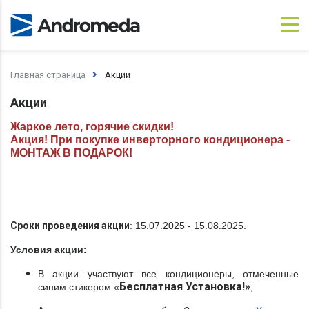
×
×
Обратный звонок
Ваша заявка успешно отправлена!
Главная страница
Акции
Имя
Спасибо! Ваша заявка принята к рассмотрению!
В ближайшее время наш оператор свяжется с
Акции
Вами для уточнения деталей заказа.
Номер телефона
Жаркое лето, горячие скидки!
Акция! При покупке инверторного кондиционера -
Закрыть
МОНТАЖ В ПОДАРОК!
Да
Нет
Сроки проведения акции
: 15.07.2025 - 15.08.2025.
Условия акции:
В акции участвуют все кондиционеры, отмеченные
Бесплатная Установка!»
синим стикером «
;