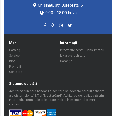
Chisinau, str. Burebista, 5
9:00 - 18:00 ln-vn
Meniu
Informații
Catalog
Informaţie pentru Consumatori
Service
Livrare şi achitare
Blog
Garanție
Promoții
Contacte
Sisteme de plăți
Achitarea prin card bancar. La achitare se acceptă carduri bancare
ale sistemelor „VISA” şi "MasterCard". Achitarea se realizează prin
intermediul terminalelor bancare mobile în momentul primirii
comenzii.