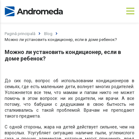
×
×
Comandă un apel
Comanda Dvs. a fost trimisă cu succes!
Pagină principală
Blog
Nume
Va mulţumim! Comanda Dvs. este în curs de
Можно ли установить кондиционер, если в доме ребенок?
procesare! Operatorul nostru Vă va contacta în cel
mai scurt timp posibil pentru a stabili detaliile
Можно ли установить кондиционер, если в
comenzii.
Telefon
доме ребенок?
Inchide
До сих пор, вопрос об использовании кондиционеров в
семьях, где есть маленькие дети, волнует многих родителей.
Da
Nu
Усложняется все тем, что мамам и папам никто не может
помочь в этом вопросе: ни их родители, ни врачи. А все
потому, что бабушки с дедушками в свою бытность не
сталкивались с такой проблемой. Врачам не преподают
такого предмета.
С одной стороны, жара на детей действует сильнее, чем на
взрослых. Усугубляет ситуацию наличие пыли, углекислого
газа и прочих элементов, которые могут причинить вред