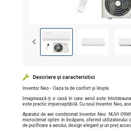
Telefon sau Em
Renunţă
Descriere și caracteristici
Inventor Neo - Oaza ta de confort și liniște.
Imaginează-ți o casă în care aerul este întotdeauna 
este practic imperceptibilă. Cu noul Inventor Neo, acest
Aparatul de aer condiționat Inventor Neo NUVI-09W
microclimat optim în încăpere, oferind utilizatorului
de purificare a aerului, design elegant și un preț acces