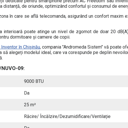
cații dedicate pentru smartphone precum AC Freedom sau Invento
 la distanță, de oriunde, optimizând confortul și consumul de ener
ona în care se află telecomanda, asigurând un confort maxim e
atea interioară poate atinge un nivel de zgomot de doar 20 dB(A
entru dormitoare și camere de copii.
 Inventor în Chișinău
, compania "Andromeda Sistem" vă poate ofe
uta să alegeți modelul ideal, care va corespunde pe deplin nevoilo
ă.
WF/NUVO-09
:
9000 BTU
Da
25 m²
Răcire/ Încălzire/Dezumidificare/Ventilație