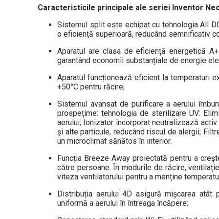
Caracteristicile principale ale seriei Inventor Neo
Sistemul split este echipat cu tehnologia All DC
o eficiență superioară, reducând semnificativ c
Aparatul are clasa de eficiență energetică A+
garantând economii substanțiale de energie elect
Aparatul funcționează eficient la temperaturi e
+50°C pentru răcire;
Sistemul avansat de purificare a aerului îmbun
prospețime: tehnologia de sterilizare UV: Elim
aerului; Ionizator încorporat neutralizează activ 
și alte particule, reducând riscul de alergii; Filt
un microclimat sănătos în interior.
Funcția Breeze Away proiectată pentru a crește 
către persoane. În modurile de răcire, ventilați
viteza ventilatorului pentru a menține temperatur
Distribuția aerului 4D asigură mișcarea atât p
uniformă a aerului în întreaga încăpere;