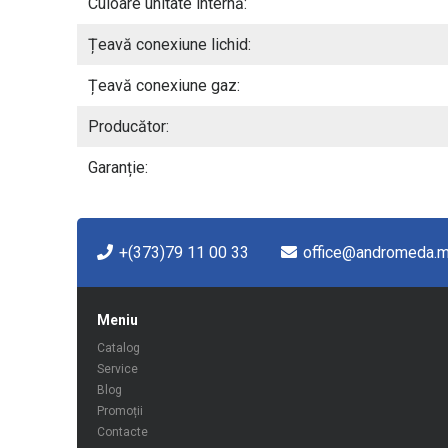
Culoare unitate internă:
Țeavă conexiune lichid:
Țeavă conexiune gaz:
Producător:
Garanție:
+(373)79 11 00 33
office@andromeda.
Meniu
Catalog
Service
Blog
Promoții
Contacte