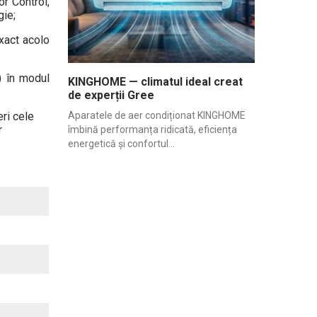
r Control,
gie;
xact acolo
) în modul
KINGHOME — climatul ideal creat
de experții Gree
Aparatele de aer condiționat KINGHOME
ri cele
r
îmbină performanța ridicată, eficiența
energetică și confortul...