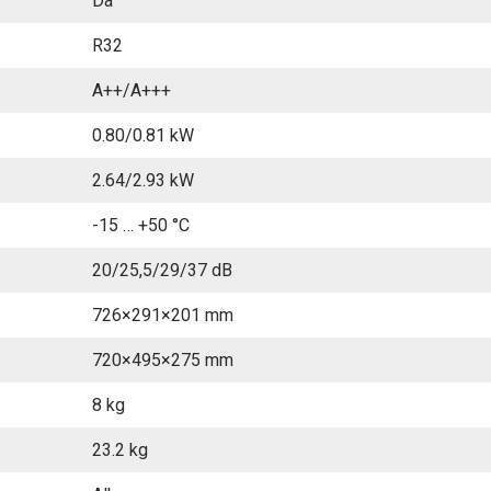
Da
R32
A++/A+++
0.80/0.81 kW
2.64/2.93 kW
-15 … +50 °C
20/25,5/29/37 dB
726×291×201 mm
720×495×275 mm
8 kg
23.2 kg