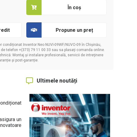
În coș
redit
Propune un preț
aer condiționat Inventor Neo NUVI-09WF/NUVO-09 în Chișinău,
 de telefon +(373) 79 11 00 33 sau sa plasaţi comanda online.
te propunerea
hnică: Montaj și instalare profesională, servicii de intreţinere
aranție și post-garanție.
Ultimele noutăți
ondiționat
asigura un
 inovatoare