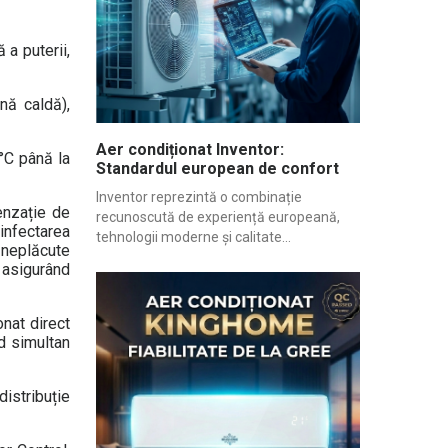
 a puterii,
nă caldă),
Aer condiționat Inventor:
5°C până la
Standardul european de confort
Inventor reprezintă o combinație
enzație de
recunoscută de experiență europeană,
infectarea
tehnologii moderne și calitate...
e neplăcute
, asigurând
nat direct
nd simultan
istribuție