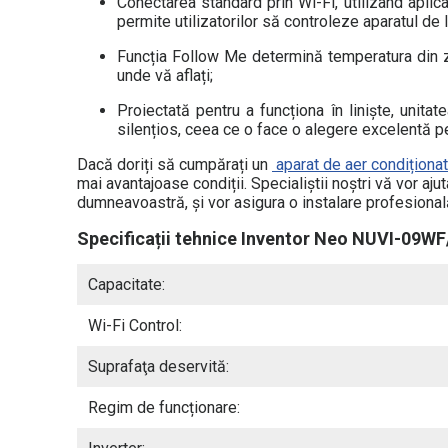
Conectarea standard prin Wi-Fi, utilizând apli
permite utilizatorilor să controleze aparatul de
Funcția Follow Me determină temperatura din z
unde vă aflați;
Proiectată pentru a funcționa în liniște, unit
silențios, ceea ce o face o alegere excelentă p
Dacă doriți să cumpărați un
aparat de aer condiționat
mai avantajoase condiții. Specialiștii noștri vă vor aj
dumneavoastră, și vor asigura o instalare profesional
Specificații tehnice Inventor Neo NUVI-09
Capacitate:
Wi-Fi Control:
Suprafaţa deservită:
Regim de funcționare: