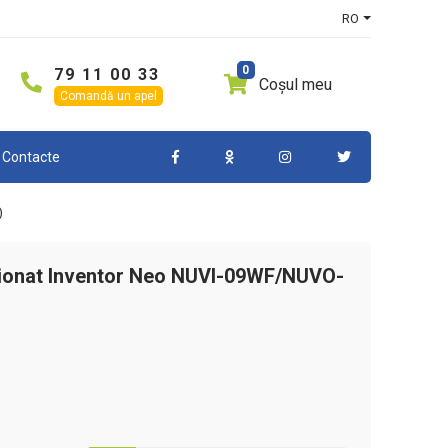
RO
0
79 11 00 33
Coșul meu
×
×
Comandă un apel
o NUVI-
Contacte
bil pentru noi,
)
ționat Inventor Neo NUVI-09WF/NUVO-
Solicită credit