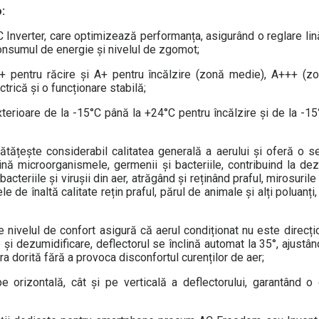
:
 Inverter, care optimizează performanța, asigurând o reglare lină
onsumul de energie și nivelul de zgomot;
+ pentru răcire și A+ pentru încălzire (zonă medie), A+++ (zo
rică și o funcționare stabilă;
xterioare de la -15°C până la +24°C pentru încălzire și de la -1
ătățește considerabil calitatea generală a aerului și oferă o s
ină microorganismele, germenii și bacteriile, contribuind la dez
bacteriile și virușii din aer, atrăgând și reținând praful, mirosuril
rele de înaltă calitate rețin praful, părul de animale și alți poluanți
nivelul de confort asigură că aerul condiționat nu este direcțio
e și dezumidificare, deflectorul se înclină automat la 35°, ajustâ
a dorită fără a provoca disconfortul curenților de aer;
e orizontală, cât și pe verticală a deflectorului, garantând o d