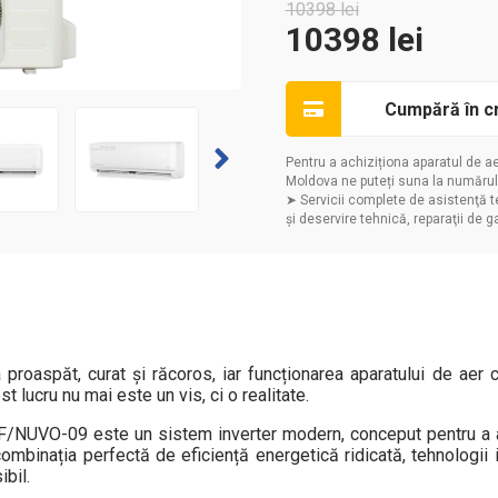
10398
lei
10398
lei
ail
Cumpără în c
Pentru a achiziționa aparatul de 
Moldova ne puteți suna la numărul
Trimi
➤ Servicii complete de asistenţă te
și deservire tehnică, reparaţii de g
proaspăt, curat și răcoros, iar funcționarea aparatului de aer c
 lucru nu mai este un vis, ci o realitate.
F/NUVO-09 este un sistem inverter modern, conceput pentru a 
 combinația perfectă de eficiență energetică ridicată, tehnologii
ibil.