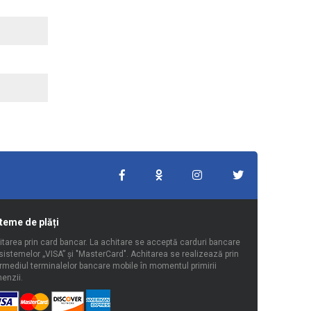
teme de plăți
tarea prin card bancar. La achitare se acceptă carduri bancare
sistemelor „VISA” şi "MasterCard". Achitarea se realizează prin
rmediul terminalelor bancare mobile în momentul primirii
enzii.