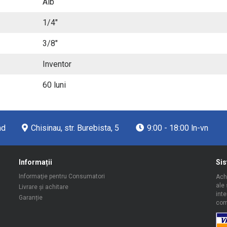
Alb
1/4"
3/8"
Inventor
60 luni
md
Chisinau, str. Burebista, 5
9:00 - 18:00 ln-vn
Informații
Sis
Informaţie pentru Consumatori
Achi
ale 
Livrare şi achitare
inte
Garanție
com