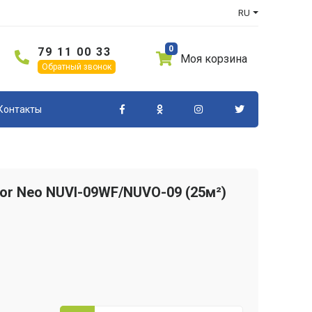
RU
0
79 11 00 33
Моя корзина
×
×
Обратный звонок
/NUVO-09
Контакты
т для нас
or Neo NUVI-09WF/NUVO-09 (25м²)
ку на кредит