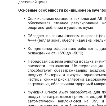
доступной цены.
Основные особенности кондиционера Inventor
Сплит-система оснащена технологией All D
обеспечивая плавное регулирование м
энергопотребление и уровень шума;
Обладает высоким классом энергоэффекти
A+++ (тёплая зона), обеспечивая значител
Кондиционер эффективно работает в диап
охлаждении: от -15°C до +50°C;
Передовая система очистки воздуха значи
свежести: технология UV-стерилизаци
способствует обеззараживанию воздуха
воздуху бактерии и вирусы, одновремен
частицы, снижая риск аллергий; высокок
загрязнения, обеспечивая здоровый микро
Функция Breeze Away разработана для п
воздух не направляется прямо на людей.
автоматически наклоняются на 35°, и
поддержание желаемой температуры без д