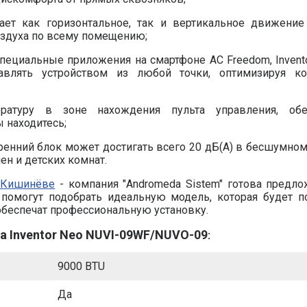
ает как горизонтальное, так и вертикальное движение
оздуха по всему помещению;
пециальные приложения на смартфоне AC Freedom, Inventor
равлять устройством из любой точки, оптимизируя к
ратуру в зоне нахождения пульта управления, обе
 находитесь;
ренний блок может достигать всего 20 дБ(А) в бесшумно
ен и детских комнат.
в Кишинёве
- компания "Andromeda Sistem" готова предл
помогут подобрать идеальную модель, которая будет п
обеспечат профессиональную установку.
а Inventor Neo NUVI-09WF/NUVO-09
:
9000 BTU
Да