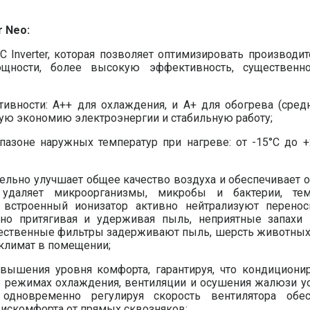
 Neo:
C Inverter, которая позволяет оптимизировать производит
ощности, более высокую эффективность, существенн
вности: A++ для охлаждения, и A+ для обогрева (средн
ьную экономию электроэнергии и стабильную работу;
азоне наружных температур при нагреве: от -15°C до +
тельно улучшает общее качество воздуха и обеспечивает
я, удаляет микроорганизмы, микробы и бактерии, т
; встроенный ионизатор активно нейтрализуют перено
но притягивая и удерживая пыль, неприятные запахи 
ачественные фильтры задерживают пыль, шерсть животных
климат в помещении;
овышения уровня комфорта, гарантируя, что кондициони
 В режимах охлаждения, вентиляции и осушения жалюзи у
 одновременно регулируя скорость вентилятора обес
искомфорта от прямых сквозняков;