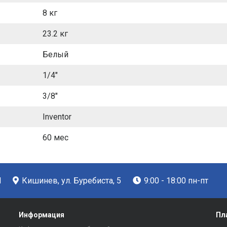
8 кг
23.2 кг
Белый
1/4"
3/8"
Inventor
60 мес
d
Кишинев, ул. Буребиста, 5
9:00 - 18:00 пн-пт
Информация
Пл