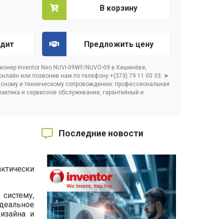
В корзину
едит
Предложить цену
онер Inventor Neo NUVI-09WF/NUVO-09 в Кишинёве,
лайн или позвонив нам по телефону +(373) 79 11 00 33. ➤
исному и техническому сопровождению: профессиональная
 предложение
актика и сервисное обслуживание, гарантийный и
Последние новости
актически
систему,
деальное
дизайна и