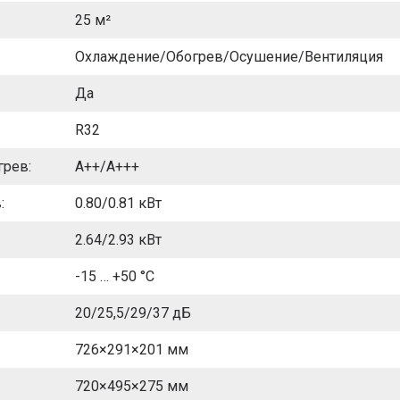
25 м²
Охлаждение/Обогрев/Осушение/Вентиляция
Да
R32
грев:
A++/A+++
:
0.80/0.81 кВт
2.64/2.93 кВт
-15 … +50 °C
20/25,5/29/37 дБ
726×291×201 мм
720×495×275 мм