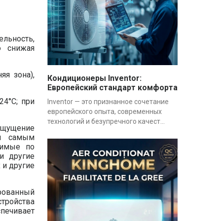
ельность,
о снижая
яя зона),
Кондиционеры Inventor:
Европейский стандарт комфорта
24°C; при
Inventor — это признанное сочетание
европейского опыта, современных
технологий и безупречного качест...
 ощущение
ем самым
симые по
и другие
 и другие
рованный
стройства
печивает