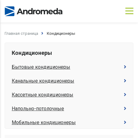
×
×
Обратный звонок
Ваша заявка успешно отправлена!
Главная страница
Кондиционеры
Имя
Спасибо! Ваша заявка принята к рассмотрению!
В ближайшее время наш оператор свяжется с
Вами для уточнения деталей заказа.
Кондиционеры
Номер телефона
Закрыть
Бытовые кондиционеры
Канальные кондиционеры
Да
Нет
Кассетные кондиционеры
Напольно-потолочные
Мобильные кондиционеры