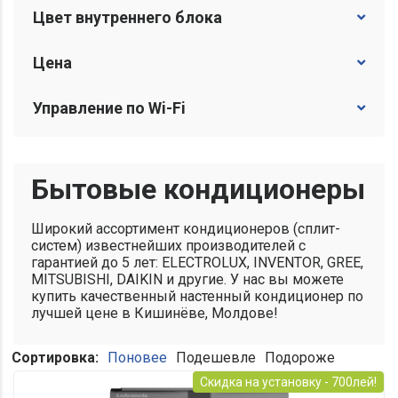
A+++
- 7°C
Цвет внутреннего блока
- 15°C
Белый
Цена
- 20°C
Золотистый
- 22°C...- 25°C
лей
-
лей
Управление по Wi-Fi
Серебристый
- 30°C
Серый
Встроенный Wi-Fi модуль
Чёрный
Опционально
Бытовые кондиционеры
Чёрно-белый
Широкий ассортимент кондиционеров (сплит-
Чёрный титан
систем) известнейших производителей с
гарантией до 5 лет: ELECTROLUX, INVENTOR, GREE,
MITSUBISHI, DAIKIN и другие. У нас вы можете
купить качественный настенный кондиционер по
лучшей цене в Кишинёве, Молдове!
Сортировка:
Поновее
Подешевле
Подороже
Скидка на установку - 700лей!