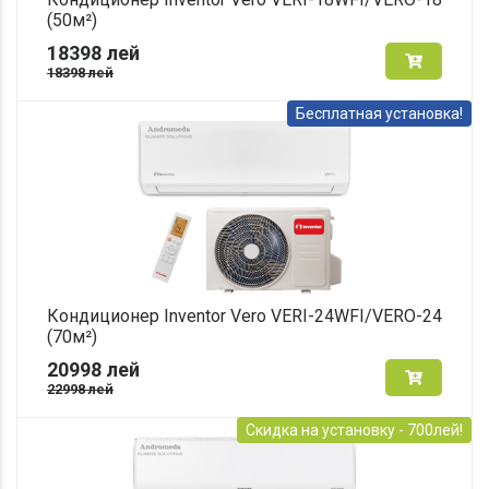
(50м²)
18398
лей
18398
лей
Бесплатная установка!
Кондиционер Inventor Vero VERI-24WFI/VERO-24
(70м²)
20998
лей
22998
лей
Скидка на установку - 700лей!