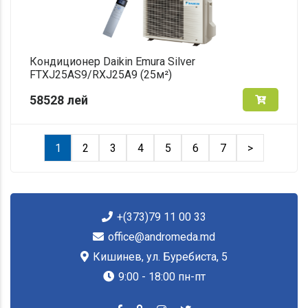
Кондиционер Daikin Emura Silver
FTXJ25AS9/RXJ25A9 (25м²)
58528
лей
1
2
3
4
5
6
7
>
+(373)79 11 00 33
office@andromeda.md
Кишинев, ул. Буребиста, 5
9:00 - 18:00 пн-пт