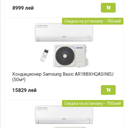
8999
лей
Скидка на установку - 700лей!
Кондиционер Samsung Basic AR18BXHQASINEU
(50м²)
15829
лей
Скидка на установку - 700лей!