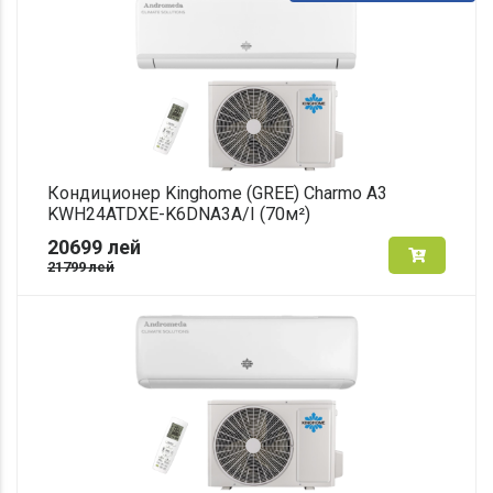
Кондиционер Kinghome (GREE) Charmo A3
KWH24ATDXE-K6DNA3A/I (70м²)
20699
лей
21799
лей