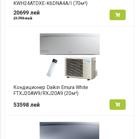
KWH24ATDXE-K6DNA4A/I (70м²)
20699
лей
21799
лей
Кондиционер Daikin Emura White
FTXJ20AW9/RXJ20A9 (20м²)
53598
лей