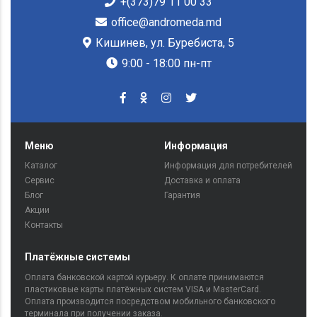
+(373)79 11 00 33
office@andromeda.md
Кишинев, ул. Буребиста, 5
9:00 - 18:00 пн-пт
Меню
Информация
Каталог
Информация для потребителей
Сервис
Доставка и оплата
Блог
Гарантия
Акции
Контакты
Платёжные системы
Оплата банковской картой курьеру. К оплате принимаются
пластиковые карты платёжных систем VISA и MasterCard.
Оплата производится посредством мобильного банковского
терминала при получении заказа.