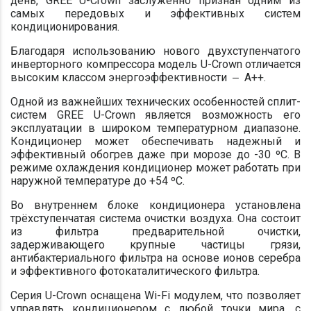
день, GREE U-Crown заслуженно признан одним из
самых передовых и эффективных систем
кондиционирования.
Благодаря использованию нового двухступенчатого
инверторного компрессора модель U-Crown отличается
высоким классом энергоэффективности ‒ A++.
Одной из важнейших технических особенностей сплит-
систем GREE U-Crown является возможность его
эксплуатации в широком температурном диапазоне.
Кондиционер может обеспечивать надежный и
эффективный обогрев даже при морозе до -30 ºC. В
режиме охлаждения кондиционер может работать при
наружной температуре до +54 ºC.
Во внутреннем блоке кондиционера установлена
трёхступенчатая система очистки воздуха. Она состоит
из фильтра предварительной очист­ки,
задерживающего крупные частицы грязи,
антибактериально­го фильтра на основе ионов серебра
и эффективного фотокаталитического фильтра.
Серия U-Crown оснащена Wi-Fi модулем, что позволяет
управлять кондиционером с любой точки мира, с