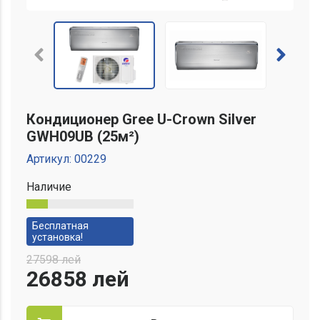
срок кредита
Телефон или Email
0 лей
аванс
Имя
Отмена
Отправить предложение
Кондиционер Gree U-Crown Silver
Номер телефона
GWH09UB (25м²)
Артикул:
00229
Наличие
Отмена
Подать заявку на кредит
Бесплатная
установка!
27598
лей
26858
лей