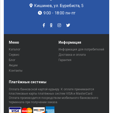
Кишинев, ул. Буребиста, 5
9:00 - 18:00 пн-пт
Меню
Информация
Каталог
Информация для потребителей
Сервис
Доставка и оплата
Блог
Гарантия
Акции
Контакты
Платёжные системы
Оплата банковской картой курьеру. К оплате принимаются
пластиковые карты платёжных систем VISA и MasterCard.
Оплата производится посредством мобильного банковского
терминала при получении заказа.